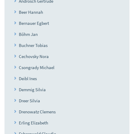
Androsch Gertrude
Beer Hannah
Bernauer Egbert
Böhm Jan
Buchner Tobias
Cechovsky Nora
Csongrady Michael
Deibl Ines
Demmig Silvia
Dreer Silvia
Drenowatz Clemens
Erling Elizabeth
Fahrenwald Claudia