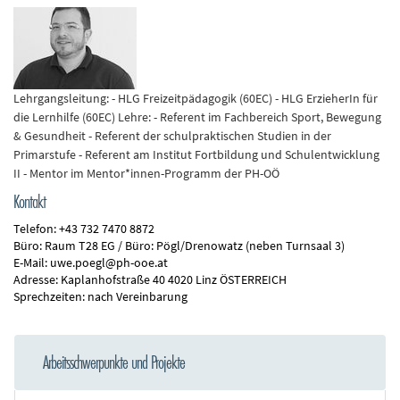
n
d
e
n
Lehrgangsleitung: - HLG Freizeitpädagogik (60EC) - HLG ErzieherIn für
die Lernhilfe (60EC) Lehre: - Referent im Fachbereich Sport, Bewegung
& Gesundheit - Referent der schulpraktischen Studien in der
Primarstufe - Referent am Institut Fortbildung und Schulentwicklung
II - Mentor im Mentor*innen-Programm der PH-OÖ
Kontakt
Telefon:
+43 732 7470 8872
Büro:
Raum T28 EG / Büro: Pögl/Drenowatz (neben Turnsaal 3)
E-Mail:
uwe.poegl@ph-ooe.at
Adresse:
Kaplanhofstraße 40 4020 Linz ÖSTERREICH
Sprechzeiten:
nach Vereinbarung
Arbeitsschwerpunkte und Projekte