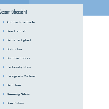
Gesamtübersicht
Androsch Gertrude
Beer Hannah
Bernauer Egbert
Böhm Jan
Buchner Tobias
Cechovsky Nora
Csongrady Michael
Deibl Ines
Demmig Silvia
Dreer Silvia