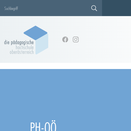
Please select a page template in page properties.
PH-OÖ