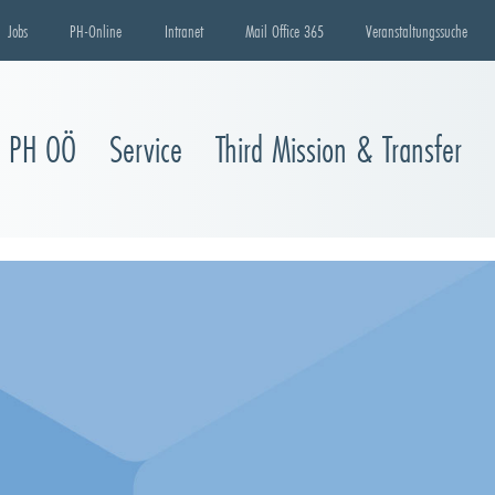
Jobs
PH-Online
Intranet
Mail Office 365
Veranstaltungssuche
e PH OÖ
Service
Third Mission & Transfer