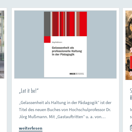
„Let it be!“
S
R
„Gelassenheit als Haltung in der Pädagogik“ ist der
Titel des neuen Buches von Hochschulprofessor Dr.
I
Jörg Mußmann. Mit „Gastauftritten“ u. a. von…
weiterlesen