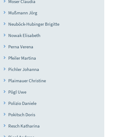
Moser Claudia
Mußmann Jörg
Neuböck-Hubinger Brigitte
Nowak Elisabeth
Perna Verena
Pfeiler Martina
Pichler Johanna
Plaimauer Christine
Pögl Uwe
Polizio Daniele
Pokitsch Doris
Resch Katharina