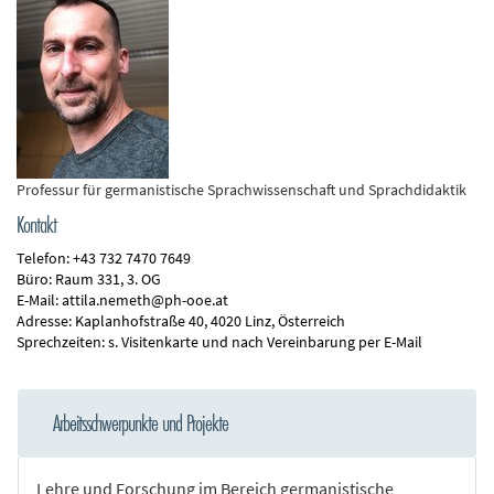
n
d
e
n
Professur für germanistische Sprachwissenschaft und Sprachdidaktik
Kontakt
Telefon:
+43 732 7470 7649
Büro:
Raum 331, 3. OG
E-Mail:
attila.nemeth@ph-ooe.at
Adresse:
Kaplanhofstraße 40, 4020 Linz, Österreich
Sprechzeiten:
s. Visitenkarte und nach Vereinbarung per E-Mail
Arbeitsschwerpunkte und Projekte
Lehre und Forschung im Bereich germanistische